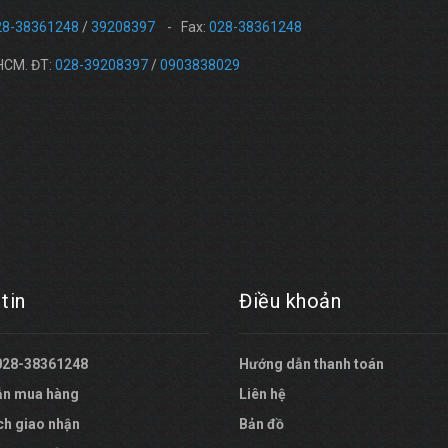
28-38361248
/
39208397
- Fax:
028-38361248
.HCM. ĐT:
028-39208397
/
0903838029
tin
Điều khoản
 028-38361248
Hướng dẫn thanh toán
ẫn mua hàng
Liên hệ
ch giao nhận
Bản đồ