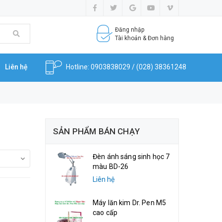
Đăng nhập
Tài khoản & Đơn hàng
Hotline: 0903838029
/
(028) 38361248
Liên hệ
SẢN PHẨM BÁN CHẠY
Đèn ánh sáng sinh học 7
màu BD-26
Liên hệ
Máy lăn kim Dr. Pen M5
cao cấp